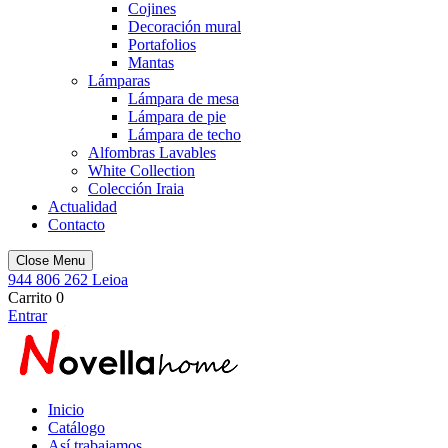
Cojines
Decoración mural
Portafolios
Mantas
Lámparas
Lámpara de mesa
Lámpara de pie
Lámpara de techo
Alfombras Lavables
White Collection
Colección Iraia
Actualidad
Contacto
Close Menu
944 806 262
Leioa
Carrito
0
Entrar
Inicio
Catálogo
Así trabajamos