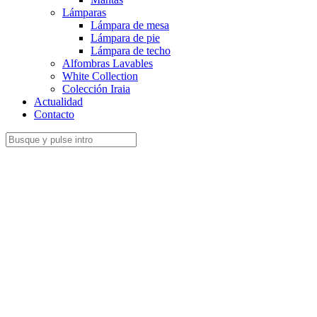
Lámparas
Lámpara de mesa
Lámpara de pie
Lámpara de techo
Alfombras Lavables
White Collection
Colección Iraia
Actualidad
Contacto