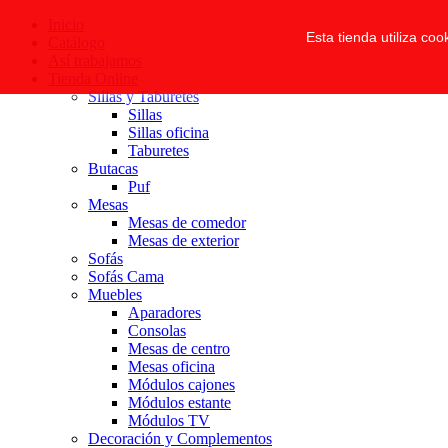
Inicio
Esta tienda utiliza co
Catálogo
Así trabajamos
Tienda Online
Sillas y Taburetes
Sillas
Sillas oficina
Taburetes
Butacas
Puf
Mesas
Mesas de comedor
Mesas de exterior
Sofás
Sofás Cama
Muebles
Aparadores
Consolas
Mesas de centro
Mesas oficina
Módulos cajones
Módulos estante
Módulos TV
Decoración y Complementos