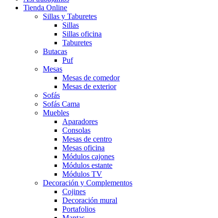
Tienda Online
Sillas y Taburetes
Sillas
Sillas oficina
Taburetes
Butacas
Puf
Mesas
Mesas de comedor
Mesas de exterior
Sofás
Sofás Cama
Muebles
Aparadores
Consolas
Mesas de centro
Mesas oficina
Módulos cajones
Módulos estante
Módulos TV
Decoración y Complementos
Cojines
Decoración mural
Portafolios
Mantas